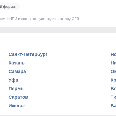
й формат
иям ФИПИ и соответствуют кодификатору ОГЭ
Санкт-Петербург
Н
Казань
Н
Самара
О
Уфа
К
Пермь
В
Саратов
Т
Ижевск
Б