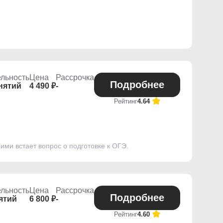
льность
Цена
Рассрочка
Подробнее
нятий
4 490 ₽
-
Рейтинг
4.64
ми встает вопрос о подготовке к ОГЭ.
льность
Цена
Рассрочка
Подробнее
ятий
6 800 ₽
-
Рейтинг
4.60