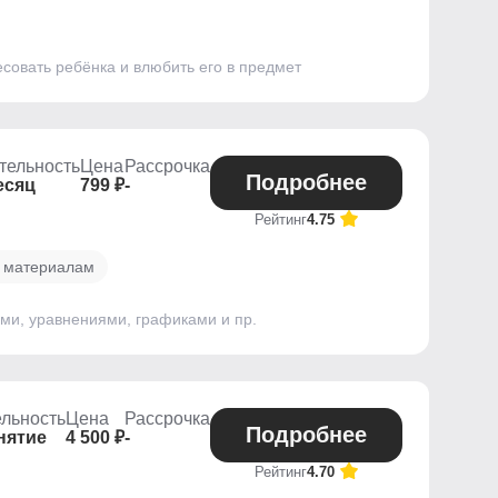
совать ребёнка и влюбить его в предмет
тельность
Цена
Рассрочка
Подробнее
есяц
799 ₽
-
Рейтинг
4.75
ё материалам
ми, уравнениями, графиками и пр.
льность
Цена
Рассрочка
Подробнее
нятие
4 500 ₽
-
Рейтинг
4.70