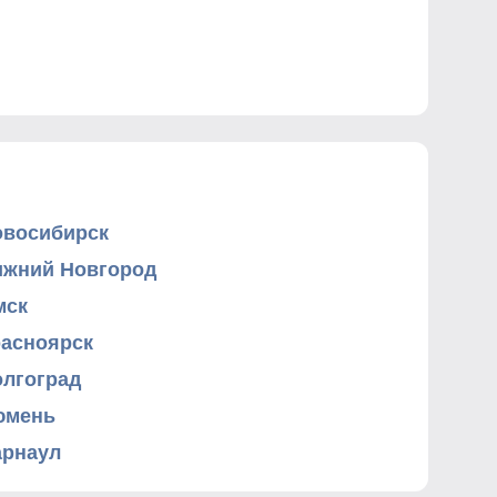
овосибирск
ижний Новгород
мск
расноярск
олгоград
юмень
арнаул