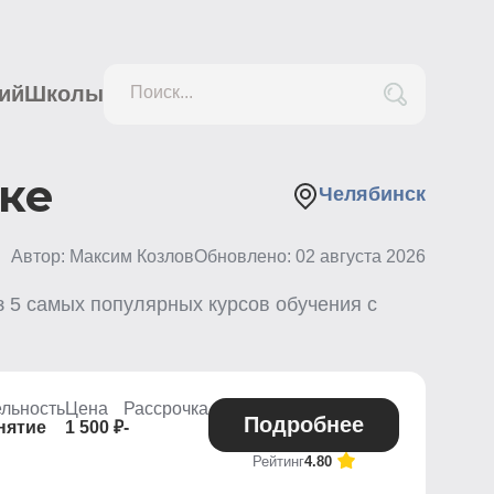
ий
Школы
Поиск...
ке
Челябинск
Автор: Максим Козлов
Обновлено:
02 августа 2026
з
5
самых популярных курсов обучения с
льность
Цена
Рассрочка
Подробнее
нятие
1 500 ₽
-
Рейтинг
4.80