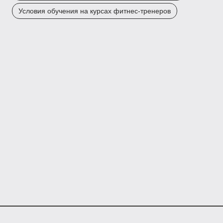
Условия обучения на курсах фитнес-тренеров
Kursly.ru – агрегатор онлайн-курсов.