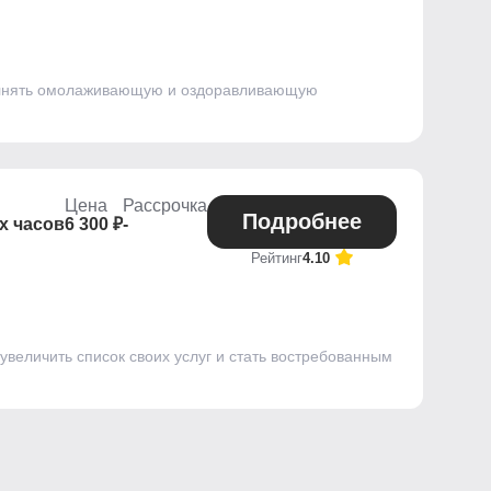
полнять омолаживающую и оздоравливающую
Цена
Рассрочка
Подробнее
х часов
6 300 ₽
-
Рейтинг
4.10
величить список своих услуг и стать востребованным