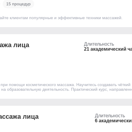
15 процедур
айте клиентам популярные и эффективные техники массажей.
сажа лица
Длительность
21 академический ч
а при помощи косметического массажа. Научитесь создавать чётки
я на образовательную деятельность. Практический курс, направл
ассажа лица
Длительность
6 академически