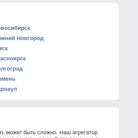
овосибирск
ижний Новгород
мск
расноярск
олгоград
юмень
арнаул
т, может быть сложно. Наш агрегатор