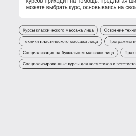
курсов приходит на помощь, предлагая ши
можете выбрать курс, основываясь на свои
Курсы классического массажа лица
Освоение техни
Техники пластического массажа лица
Программы п
Специализация на буккальном массаже лица
Практ
Специализированные курсы для косметиков и эстетисто