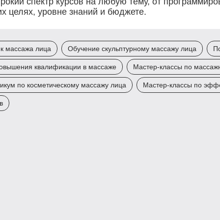
рокий спектр курсов на любую тему, от программир
х целях, уровне знаний и бюджете.
к массажа лица
Обучение скульптурному массажу лица
П
овышения квалификации в массаже
Мастер-классы по массаж
икум по косметическому массажу лица
Мастер-классы по эфф
в