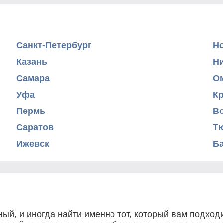
Санкт-Петербург
Н
Казань
Н
Самара
О
Уфа
К
Пермь
В
Саратов
Т
Ижевск
Б
ый, и иногда найти именно тот, который вам подходи