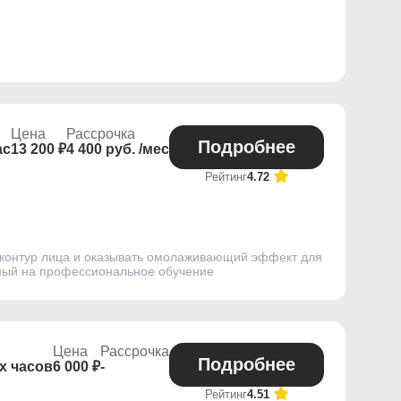
Цена
Рассрочка
Подробнее
ас
13 200 ₽
4 400 руб. /мес
Рейтинг
4.72
й контур лица и оказывать омолаживающий эффект для
енный на профессиональное обучение
Цена
Рассрочка
Подробнее
х часов
6 000 ₽
-
Рейтинг
4.51