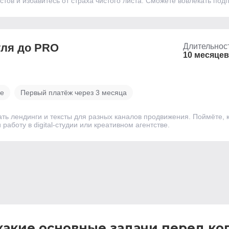
тов и избавитесь от страха чистого листа. Сможете вовлекать под
уля до PRO
Длительнос
10 месяцев
ве
Первый платёж через 3 месяца
ать лендинги и тексты для разных каналов продвижения. Поймёте, 
аботу в digital-студии или креативном агентстве.
 какие основные задачи перед к