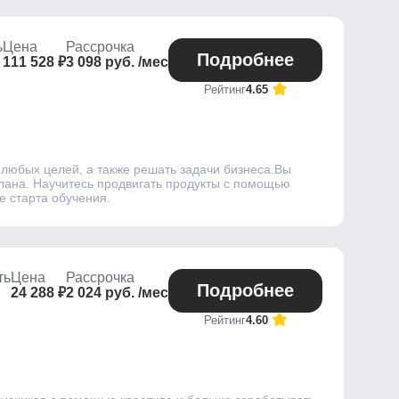
ь
Цена
Рассрочка
Подробнее
111 528 ₽
3 098 руб. /мес
Рейтинг
4.65
 любых целей, а также решать задачи бизнеса.Вы
-плана. Научитесь продвигать продукты с помощью
е старта обучения.
ть
Цена
Рассрочка
Подробнее
24 288 ₽
2 024 руб. /мес
Рейтинг
4.60