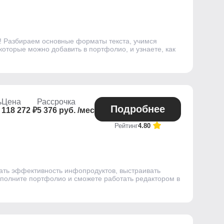
й! Разбираем основные форматы текста, учимся
 которые можно добавить в портфолио, и узнаете, как
ь
Цена
Рассрочка
Подробнее
118 272 ₽
5 376 руб. /мес
Рейтинг
4.80
ивать эффективность инфопродуктов, выстраивать
ополните портфолио и сможете работать редактором в