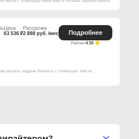
писчиков с помощью креатива и больше зарабатывать.
ть
Цена
Рассрочка
Подробнее
63 536 ₽
2 888 руб. /мес
Рейтинг
4.50
как решать задачи бизнеса с помощью текста.
опирайтером?