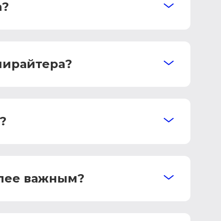
а?
пирайтера?
?
олее важным?