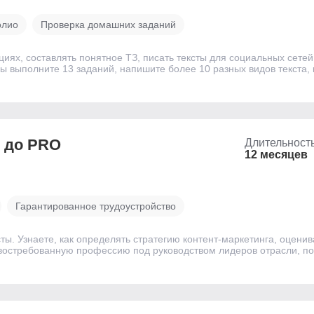
олио
Проверка домашних заданий
иях, составлять понятное ТЗ, писать тексты для социальных сете
 вы выполните 13 заданий, напишите более 10 разных видов текста,
я до PRO
Длительност
12 месяцев
Гарантированное трудоустройство
сты. Узнаете, как определять стратегию контент-маркетинга, оцен
 востребованную профессию под руководством лидеров отрасли, п