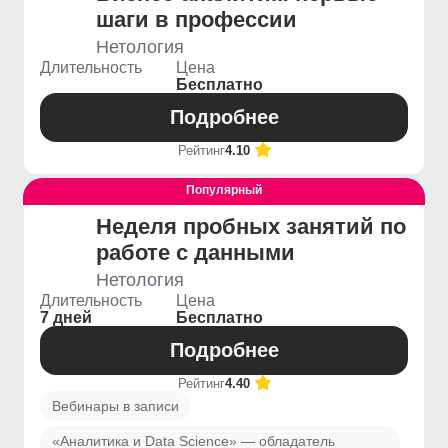
шаги в профессии
Нетология
Длительность
Цена
Бесплатно
Подробнее
Рейтинг
4.10
Популярный
Выгодный
Неделя пробных занятий по
работе с данными
Нетология
Длительность
Цена
7 дней
Бесплатно
Подробнее
Рейтинг
4.40
Вебинары в записи
«Аналитика и Data Science» — обладатель