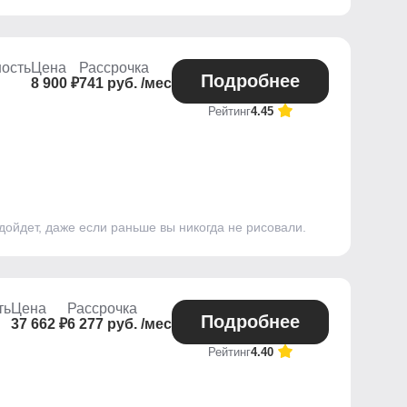
ость
Цена
Рассрочка
Подробнее
8 900 ₽
741 руб. /мес
Рейтинг
4.45
одойдет, даже если раньше вы никогда не рисовали.
ть
Цена
Рассрочка
Подробнее
37 662 ₽
6 277 руб. /мес
Рейтинг
4.40