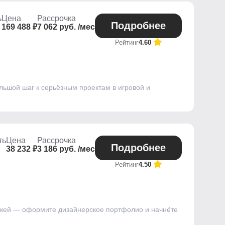
ь
Цена
Рассрочка
Подробнее
169 488 ₽
7 062 руб. /мес
Рейтинг
4.60
льшой шаг к серьёзным проектам в игровой и
ть
Цена
Рассрочка
Подробнее
38 232 ₽
3 186 руб. /мес
Рейтинг
4.50
ажей — оформите дизайнерское портфолио и начнёте