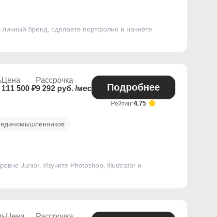
ь личный бренд, сделаете портфолио и начнёте
ь
Цена
Рассрочка
Подробнее
111 500 ₽
9 292 руб. /мес
Рейтинг
4.75
 единомышленников
не Junior. Изучите Photoshop, Illustrator и
ть
Цена
Рассрочка