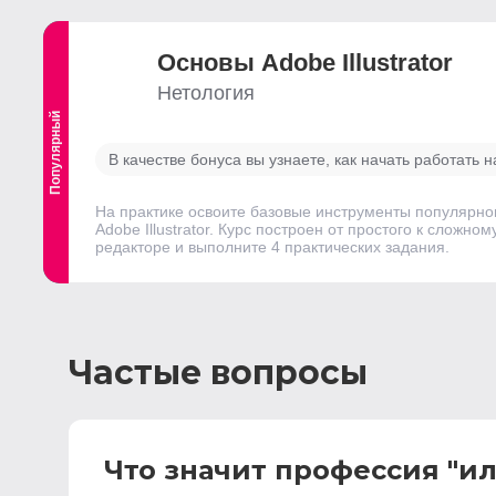
Основы Adobe Illustrator
Нетология
Популярный
Выгодный
В качестве бонуса вы узнаете, как начать работать 
На практике освоите базовые инструменты популярног
Adobe Illustrator. Курс построен от простого к слож
редакторе и выполните 4 практических задания.
Частые вопросы
Что значит профессия "и