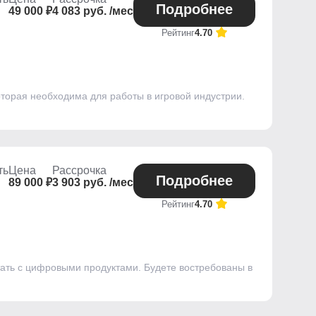
Подробнее
49 000 ₽
4 083 руб. /мес
Рейтинг
4.70
оторая необходима для работы в игровой индустрии.
ть
Цена
Рассрочка
Подробнее
89 000 ₽
3 903 руб. /мес
Рейтинг
4.70
ать с цифровыми продуктами. Будете востребованы в