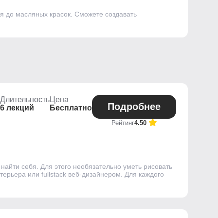
ля до масляных красок. Сможете создавать
Длительность
Цена
Подробнее
6 лекций
Бесплатно
Рейтинг
4.50
найти себя. Для этого необязательно уметь рисовать
рьера или fullstack веб-дизайнером. Для каждого