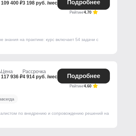
Подробнее
109 400 ₽
3 198 руб. /мес
Рейтинг
4.70
 знания на практике: курс включает 54 задачи с
ь
Цена
Рассрочка
Подробнее
117 936 ₽
4 914 руб. /мес
Рейтинг
4.60
авсегда
циалистом по внедрению и сопровождению решений на