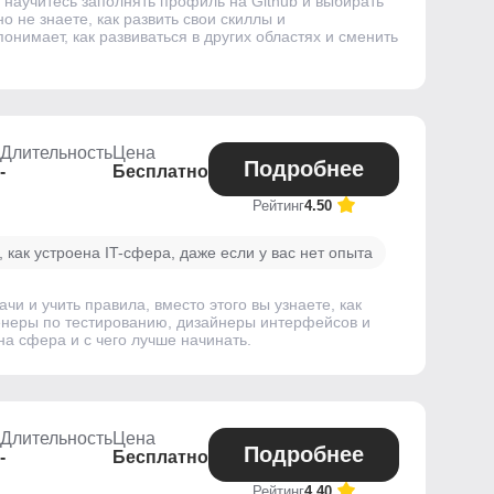
ы научитесь заполнять профиль на Github и выбирать
о не знаете, как развить свои скиллы и
понимает, как развиваться в других областях и сменить
Длительность
Цена
Подробнее
-
Бесплатно
Рейтинг
4.50
 как устроена IT-сфера, даже если у вас нет опыта
чи и учить правила, вместо этого вы узнаете, как
женеры по тестированию, дизайнеры интерфейсов и
на сфера и с чего лучше начинать.
Длительность
Цена
Подробнее
-
Бесплатно
Рейтинг
4.40