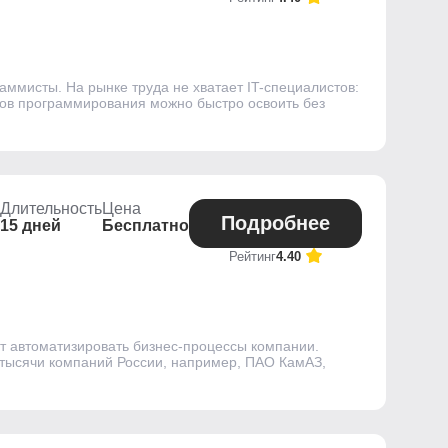
аммисты. На рынке труда не хватает IT-специалистов:
ков программирования можно быстро освоить без
Длительность
Цена
Подробнее
15 дней
Бесплатно
Рейтинг
4.40
т автоматизировать бизнес-процессы компании.
 тысячи компаний России, например, ПАО КамАЗ,