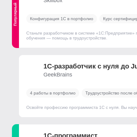
Skillbox
Популярный
Конфигурация 1С в портфолио
Курс сертифици
Станьте разработчиком в системе «1С:Предприятие» 
обучения — помощь в трудоустройстве.
1С-разработчик с нуля до J
GeekBrains
4 работы в портфолио
Трудоустройство после о
Освойте профессию программиста 1С с нуля. Вы научи
1С-программист