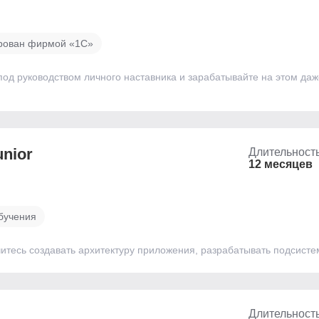
рован фирмой «1С»
под руководством личного наставника и зарабатывайте на этом да
unior
Длительност
12 месяцев
бучения
тесь создавать архитектуру приложения, разрабатывать подсистем
Длительност