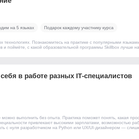
­ние
одим на 5 языках
Подарок каждому участнику курса
ых технологиях. Познакомитесь на практике с популярными языка
 и поймёте, с какой образовательной программы Skillbox лучше на
 себя в работе разных IT‑специалистов
е можно выполнить без опыта. Практика поможет понять, какая про
специальности привлекают высокими зарплатами, возможностью раб
тать с нуля разработчиком на Python или UX/UI-дизайнером — слишк