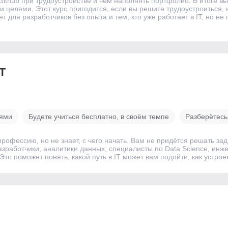
 Github при трудоустройстве и чем наполнять портфолио. В итоге в
 целями. Этот курс пригодится, если вы решите трудоустроиться, н
для разработчиков без опыта и тем, кто уже работает в IT, но не 
T
тями
Будете учиться бесплатно, в своём темпе
Разберётесь,
рофессию, но не знает, с чего начать. Вам не придётся решать зада
азработчики, аналитики данных, специалисты по Data Science, ин
Это поможет понять, какой путь в IT может вам подойти, как устрое