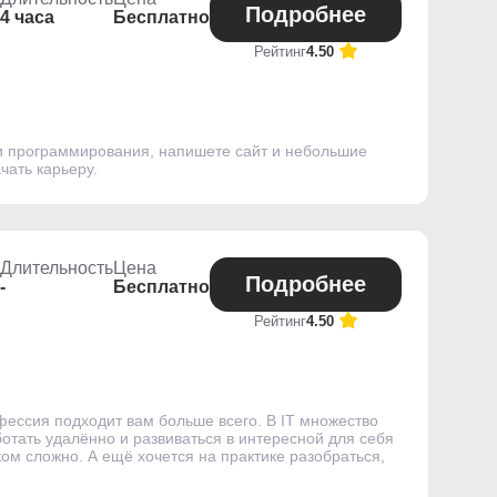
Подробнее
4 часа
Бесплатно
Рейтинг
4.50
ми программирования, напишете сайт и небольшие
чать карьеру.
Длительность
Цена
Подробнее
-
Бесплатно
Рейтинг
4.50
фессия подходит вам больше всего. В IT множество
отать удалённо и развиваться в интересной для себя
ом сложно. А ещё хочется на практике разобраться,