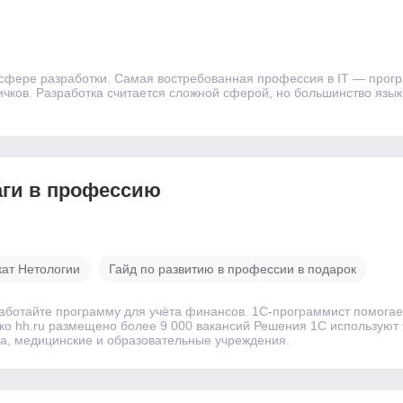
в сфере разработки. Самая востребованная профессия в IT — прогр
ичков. Разработка считается сложной сферой, но большинство язы
аги в профессию
кат Нетологии
Гайд по развитию в профессии в подарок
аботайте программу для учёта финансов. 1C-программист помогае
ко hh.ru размещено более 9 000 вакансий Решения 1С используют
ка, медицинские и образовательные учреждения.