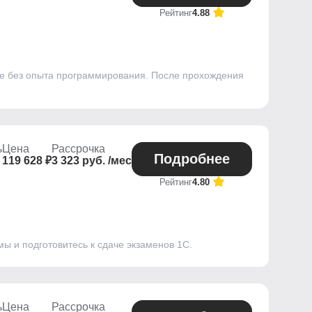
Рейтинг
4.88
же без опыта программирования. После прохождения
ь
Цена
Рассрочка
Подробнее
119 628 ₽
3 323 руб. /мес
Рейтинг
4.80
ы и подготовитесь к сдаче экзаменов 1С.
ь
Цена
Рассрочка