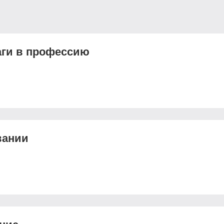
аги в профессию
вании