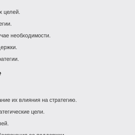
х целей.
егии.
учае необходимости.
держки.
атегии.
е
ние их влияния на стратегию.
тегические цели.
лей.