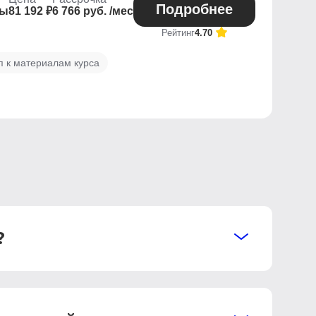
Подробнее
мы
81 192 ₽
6 766 руб. /мес
Рейтинг
4.70
п к материалам курса
?