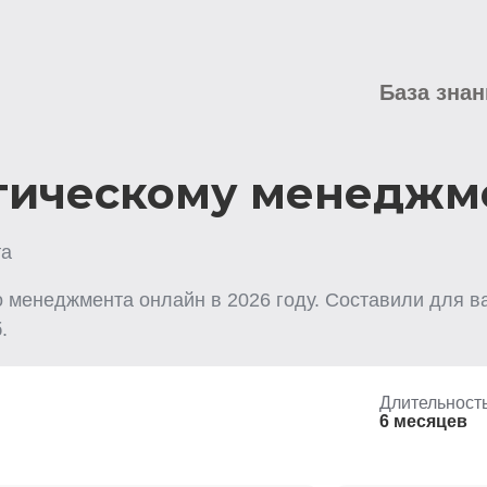
База знан
гическому менеджм
та
го менеджмента
онлайн
в
2026
году. Составили для в
.
Длительност
6 месяцев