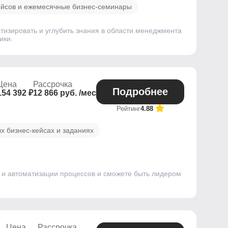
ейсов и ежемесячные бизнес-семинары
тизировать и углубить знания в области менеджмента
ики.
Цена
Рассрочка
Подробнее
154 392 ₽
12 866 руб. /мес
Рейтинг
4.88
х бизнес-кейсах и заданиях
 и автоматизации процессов и сможете быть лидером
Цена
Рассрочка