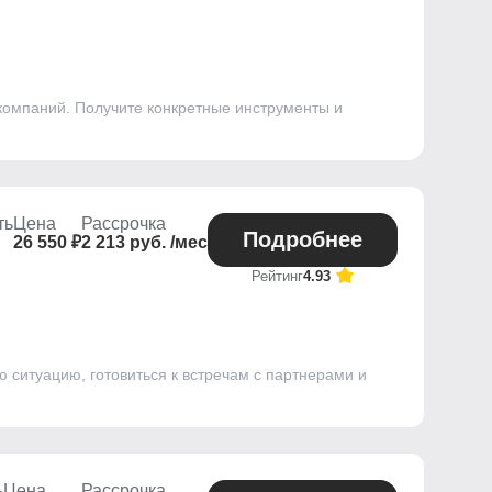
компаний. Получите конкретные инструменты и
ть
Цена
Рассрочка
Подробнее
26 550 ₽
2 213 руб. /мес
Рейтинг
4.93
 ситуацию, готовиться к встречам с партнерами и
ь
Цена
Рассрочка