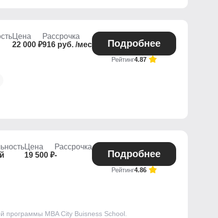
сть
Цена
Рассрочка
Подробнее
22 000 ₽
916 руб. /мес
Рейтинг
4.87
ьность
Цена
Рассрочка
Подробнее
ей
19 500 ₽
-
Рейтинг
4.86
 программы MBA City Buisness School.