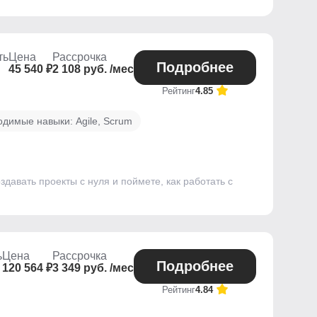
ть
Цена
Рассрочка
Подробнее
45 540 ₽
2 108 руб. /мес
Рейтинг
4.85
одимые навыки: Agile, Scrum
давать проекты с нуля и поймете, как работать с
ь
Цена
Рассрочка
Подробнее
120 564 ₽
3 349 руб. /мес
Рейтинг
4.84