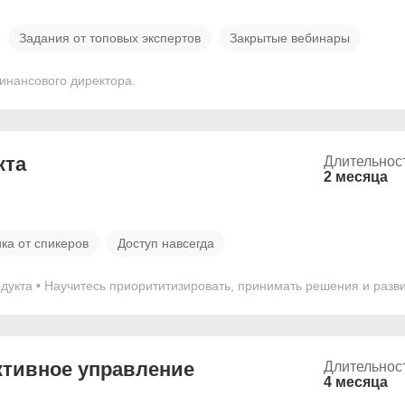
Задания от топовых экспертов
Закрытые вебинары
инансового директора.
кта
Длительнос
2 месяца
ка от спикеров
Доступ навсегда
одукта • Научитесь приорититизировать, принимать решения и разв
ктивное управление
Длительнос
4 месяца