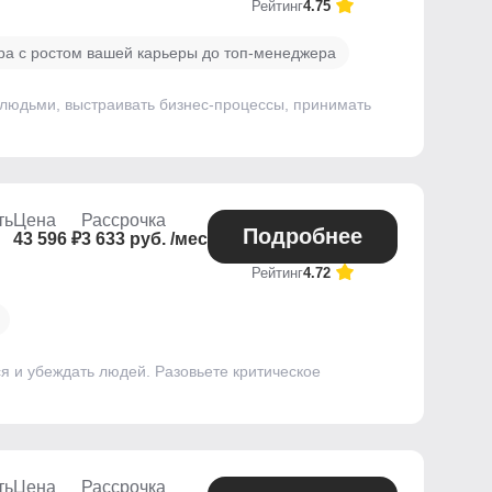
Рейтинг
4.75
а с ростом вашей карьеры до топ-менеджера
 людьми, выстраивать бизнес-процессы, принимать
ть
Цена
Рассрочка
Подробнее
43 596 ₽
3 633 руб. /мес
Рейтинг
4.72
я и убеждать людей. Разовьете критическое
ть
Цена
Рассрочка