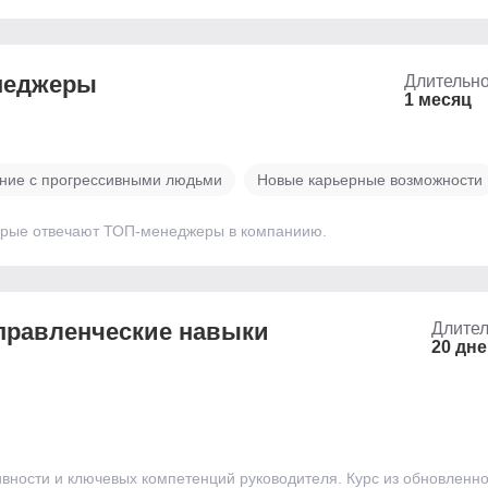
неджеры
Длительно
1 месяц
ие с прогрессивными людьми
Новые карьерные возможности
торые отвечают ТОП-менеджеры в компаниию.
правленческие навыки
Длител
20 дн
ности и ключевых компетенций руководителя. Курс из обновленной