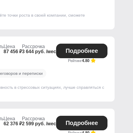
ёте точки роста в своей компании, сможете
ть
Цена
Рассрочка
Подробнее
87 456 ₽
3 644 руб. /мес
Рейтинг
4.80
еговоров и переписки
ивность в стрессовых ситуациях, лучше справляться с
ть
Цена
Рассрочка
Подробнее
62 376 ₽
2 599 руб. /мес
Рейтинг
4.80