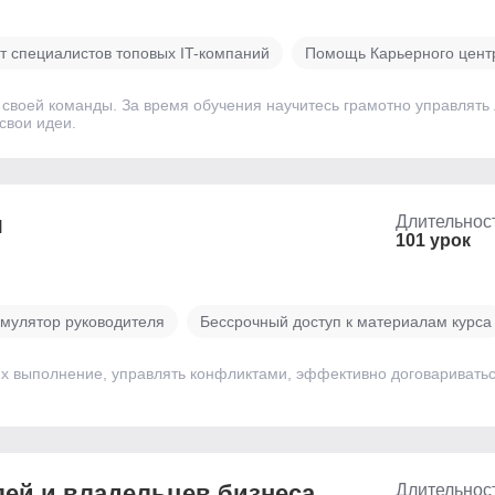
т специалистов топовых IT-компаний
Помощь Карьерного центр
своей команды. За время обучения научитесь грамотно управлять
свои идеи.
я
Длительнос
101 урок
мулятор руководителя
Бессрочный доступ к материалам курса
их выполнение, управлять конфликтами, эффективно договариватьс
лей и владельцев бизнеса
Длительнос