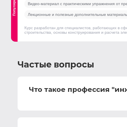
Популярный
Выгодный
Видео-материал с практическими упражнения от пр
Лекционные и полезные дополнительные материал
Курс разработан для специалистов, работающих в сф
строительства, основы конструирования и расчета эл
Частые вопросы
Что такое профессия "ин