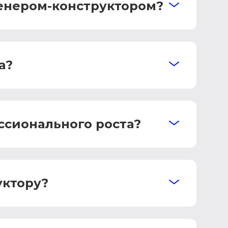
женером-конструктором?
а?
ссионального роста?
уктору?