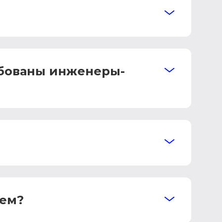
ебованы инженеры-
щем?