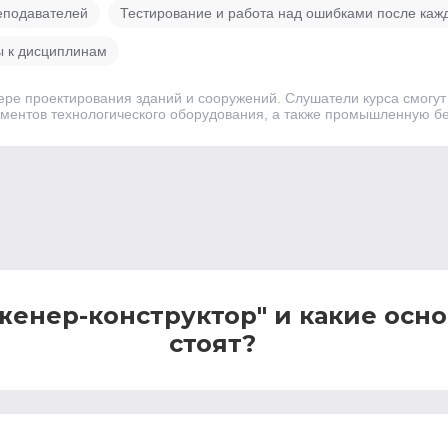
еподавателей
Тестирование и работа над ошибками после каж
ы к дисциплинам
ере проектирования зданий и сооружений. Слушатели курса смогу
ементов технологического оборудования, а также промышленную бе
женер-конструктор" и какие осн
стоят?