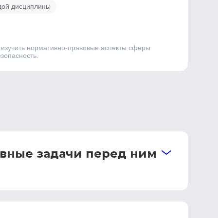
дой дисциплины
т изучить нормативно-правовые аспекты сферы
зопасность.
овные задачи перед ним