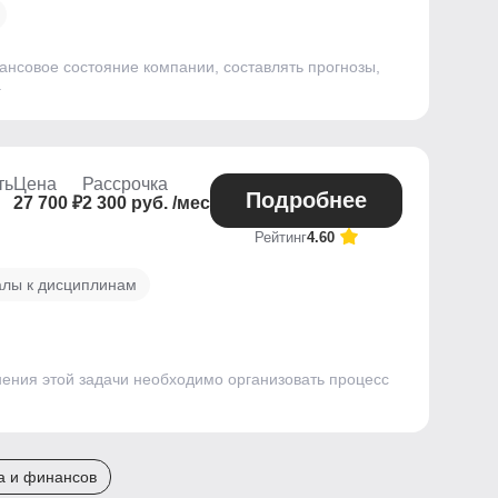
нансовое состояние компании, составлять прогнозы,
.
ть
Цена
Рассрочка
Подробнее
27 700 ₽
2 300 руб. /мес
Рейтинг
4.60
алы к дисциплинам
ения этой задачи необходимо организовать процесс
а и финансов