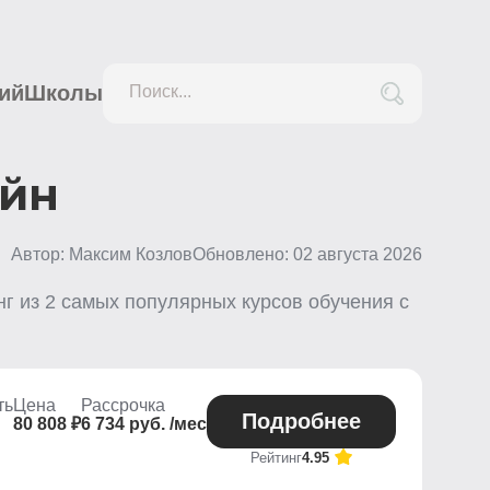
ий
Школы
Поиск...
айн
Автор: Максим Козлов
Обновлено:
02 августа 2026
нг из
2
самых популярных курсов обучения с
ть
Цена
Рассрочка
Подробнее
80 808 ₽
6 734 руб. /мес
Рейтинг
4.95