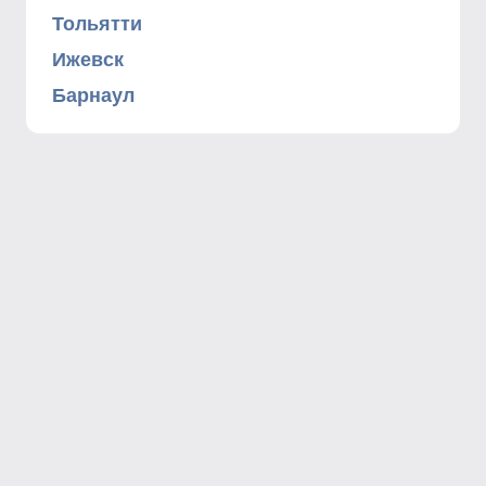
Тольятти
Ижевск
Барнаул