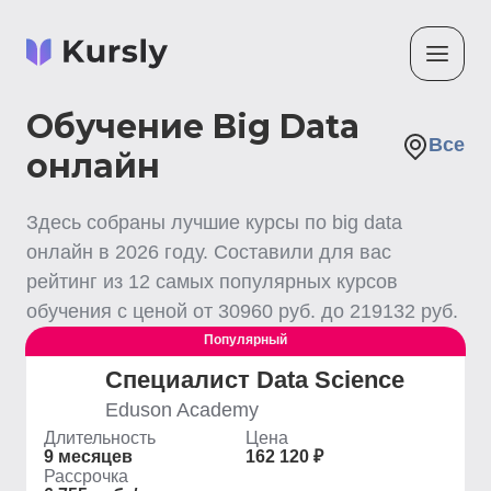
Обучение Big Data
Все
онлайн
Здесь собраны лучшие
курсы по big data
онлайн
в
2026
году. Составили для вас
рейтинг из
12
самых популярных курсов
обучения с ценой от
30960
руб. до
219132
руб.
Популярный
Специалист Data Science
Eduson Academy
Длительность
Цена
9 месяцев
162 120 ₽
Рассрочка